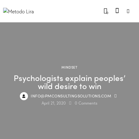
0
MINDSET
Psychologists explain peoples’
wild desire to win
INFO@PMCONSULTINGSOLUTIONS.COM
April 21, 2020
0
Comments