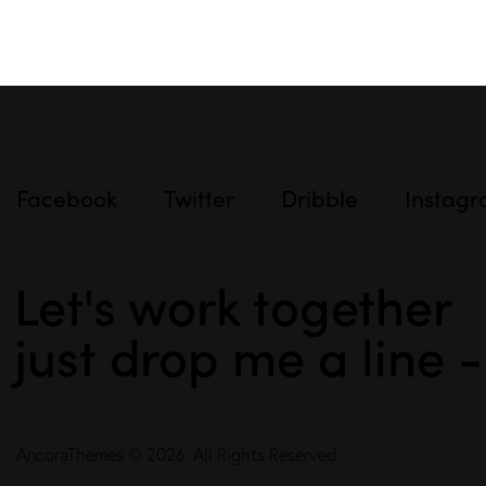
Facebook
Twitter
Dribble
Instag
Let's work together
just drop me a line 
AncoraThemes
© 2026. All Rights Reserved.