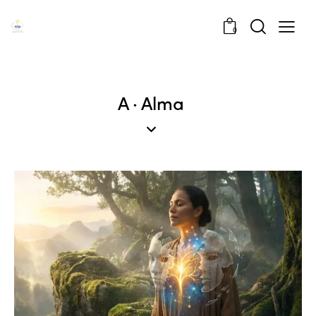
0
A · Alma